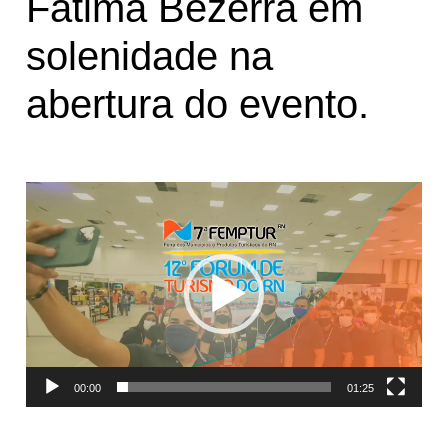
Fátima Bezerra em
solenidade na
abertura do evento.
T
o
c
a
d
o
r
d
e
00:00
01:25
v
í