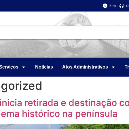
E-sic
O
Serviços
Notícias
Atos Administrativos
T
gorized
inicia retirada e destinação c
blema histórico na península