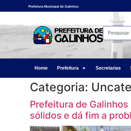
Prefeitura Municipal de Galinhos
Home
Prefeitura
Secretarias
Categoria:
Uncate
Prefeitura de Galinhos 
sólidos e dá fim a pro