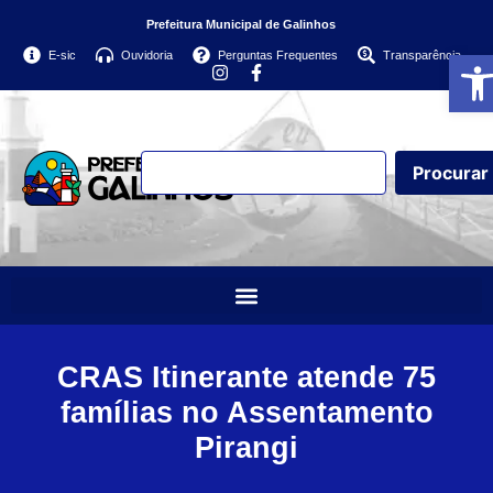
Prefeitura Municipal de Galinhos
Abri
E-sic
Ouvidoria
Perguntas Frequentes
Transparência
Procurar
CRAS Itinerante atende 75
famílias no Assentamento
Pirangi