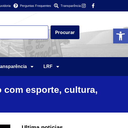
uvidoria
Perguntas Frequentes
Transparência
Abrir 
Procurar
ransparência
LRF
 com esporte, cultura,
Ultima noticias