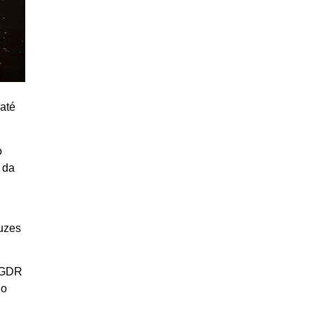
 até
o
 da
luzes
a GDR
do