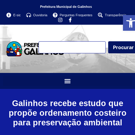
Prefeitura Municipal de Galinhos
Abri
E-sic
Ouvidoria
Perguntas Frequentes
Transparência
Procurar
Galinhos recebe estudo que
propõe ordenamento costeiro
para preservação ambiental