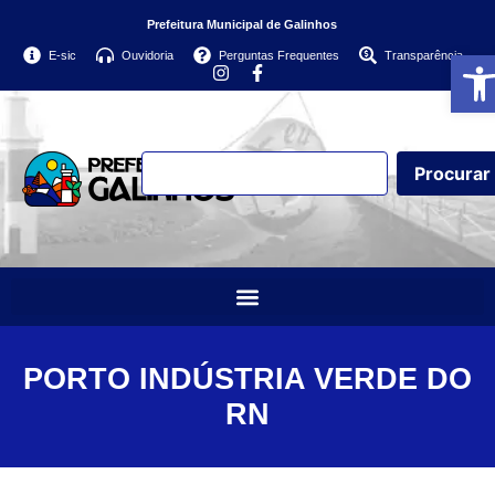
Prefeitura Municipal de Galinhos
Abri
E-sic
Ouvidoria
Perguntas Frequentes
Transparência
Procurar
PORTO INDÚSTRIA VERDE DO
RN