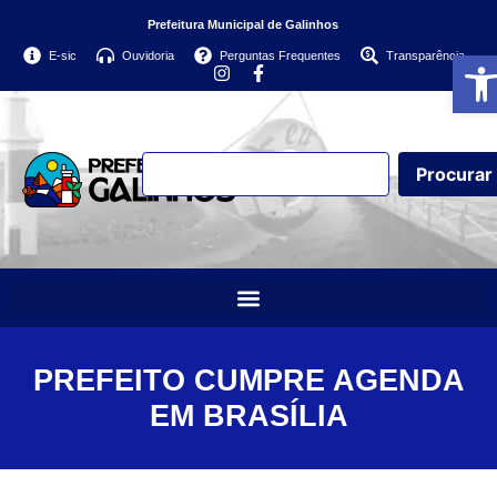
Prefeitura Municipal de Galinhos
Abri
E-sic
Ouvidoria
Perguntas Frequentes
Transparência
Procurar
PREFEITO CUMPRE AGENDA
EM BRASÍLIA