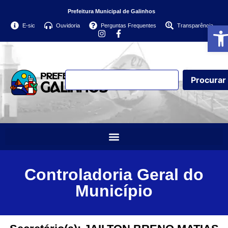
Prefeitura Municipal de Galinhos
Abri
E-sic
Ouvidoria
Perguntas Frequentes
Transparência
Procurar
Controladoria Geral do
Município