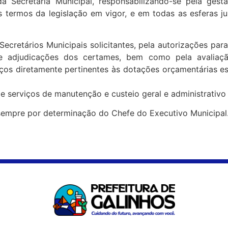
da Secretaria Municipal, responsabilizando-se pela gest
s termos da legislação em vigor, e em todas as esferas j
 Secretários Municipais solicitantes, pela autorizações para
s e adjudicações dos certames, bem como pela avaliaç
ços diretamente pertinentes às dotações orçamentárias esp
e serviços de manutenção e custeio geral e administrativo 
 sempre por determinação do Chefe do Executivo Municipal