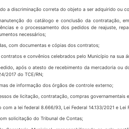
ando a discriminação correta do objeto a ser adquirido ou c
anutenção do catálogo e conclusão da contratação, emi
gências e o processamento dos pedidos de reajuste, repac
cumentos necessários;
adas, com documentas e cópias dos contratos;
contratos e convênios celebrados pelo Município na sua á
pedido, após o atesto de recebimento da mercadoria ou do 
024/2017 do TCE/RN;
emas de informação dos órgãos de controle externo;
cessos de licitação, contratação, compras governamentais 
 com a lei federal 8.666/93, Lei Federal 14.133/2021 e Lei
m solicitação do Tribunal de Contas;